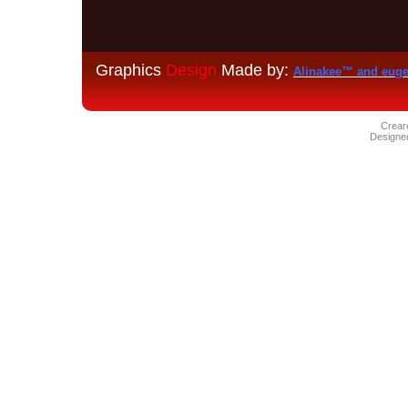
Graphics
Design
Made by:
Alinakee™ and eug
Crear
Designe