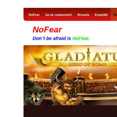
NoFear
Sa ne cunoastem!
Breasla
Expeditii
Te
NoFear
Don´t be afraid is
NoFear.